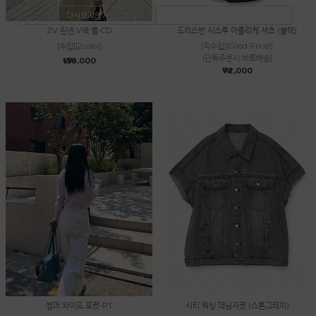
다시보지않기
닫기
ZV 린넨 V넥 별-CD
드리스반 시스루 아플리케 셔츠 (블랙)
[수입][2color]
[직수입][Good Price!]
[단독주문시 바로배송]
₩138,000
₩72,000
썸머 와이드 포켓-PT
시티 워싱 데님자켓 (스톤그레이)