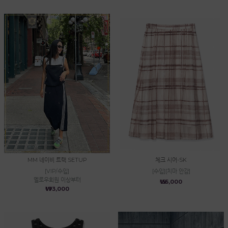
MM 네이비 트랙 SETUP
체크 시어-SK
[VIP/수입]
[수입][치마 안감]
옐로우회원 이상부터
₩155,000
₩173,000