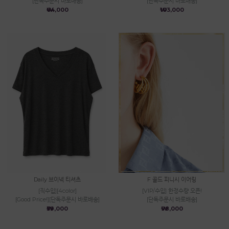
[단독주문시 바로배송]
[단독주문시 바로배송]
₩64,000
₩103,000
Daily 브이넥 티셔츠
F 골드 피니시 이어링
[직수입][4color]
[VIP/수입] 한정수량 오픈!
[Good Price!][단독주문시 바로배송]
[단독주문시 바로배송]
₩39,000
₩98,000