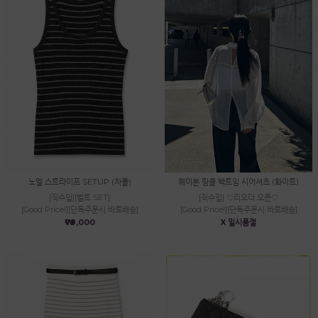
노엘 스트라이프 SETUP (차콜)
헤이븐 링클 백트임 시어셔츠 (화이트)
[직수입][벨트 SET]
[직수입] ♡리오더 오픈♡
[Good Price!][단독주문시 바로배송]
[Good Price!][단독주문시 바로배송]
₩79,000
X 일시품절