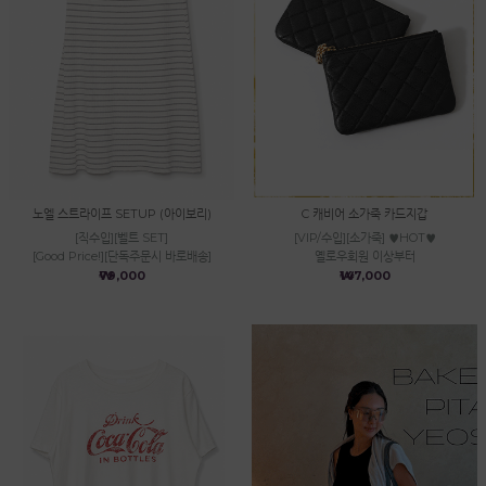
노엘 스트라이프 SETUP (아이보리)
C 캐비어 소가죽 카드지갑
[직수입][벨트 SET]
[VIP/수입][소가죽] ♥HOT♥
[Good Price!][단독주문시 바로배송]
옐로우회원 이상부터
₩79,000
₩147,000