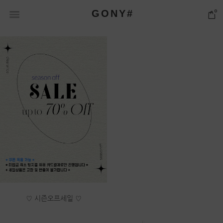
GONY#
0
♡ 시즌오프세일 ♡