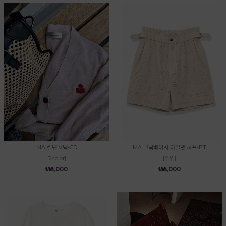
MA 린넨 V넥-CD
MA 크림베이지 아일렛 하프-PT
[2color]
[수입]
₩113,000
₩155,000