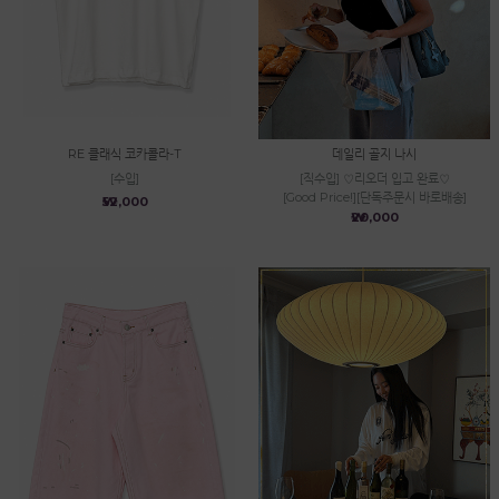
RE 클래식 코카콜라-T
데일리 골지 나시
[수입]
[직수입] ♡리오더 입고 완료♡
[Good Price!][단독주문시 바로배송]
₩52,000
₩20,000