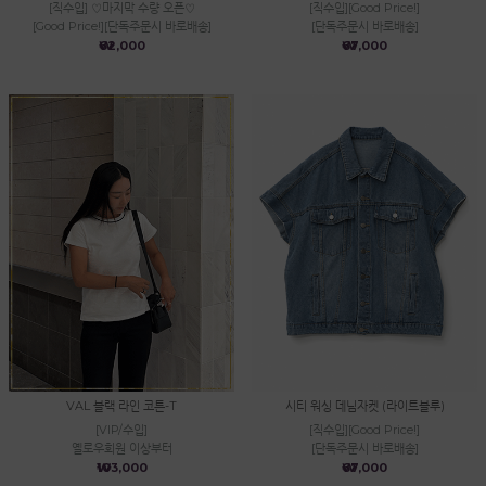
[직수입] ♡마지막 수량 오픈♡
[직수입][Good Price!]
[Good Price!][단독주문시 바로배송]
[단독주문시 바로배송]
₩62,000
₩67,000
VAL 블랙 라인 코튼-T
시티 워싱 데님자켓 (라이트블루)
[VIP/수입]
[직수입][Good Price!]
옐로우회원 이상부터
[단독주문시 바로배송]
₩103,000
₩67,000