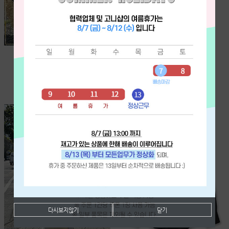
G 초코 바나나-T
(특가) 플라워 레이스 튜닉-T
[VIP/수입] ♥HOT♥
[직수입][Good Price!]
옐로우회원 이상부터
[단독주문시 바로배송]
₩85,000
₩49,000
다시보지않기
닫기