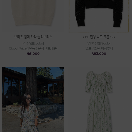
브리즈 썸머 카라 슬리브리스
CEL 펀칭 니트 크롭-CD
[직수입][2color]
[VIP/수입][2color]
[Good Price!][단독주문시 바로배송]
옐로우회원 이상부터
₩46,000
₩103,000