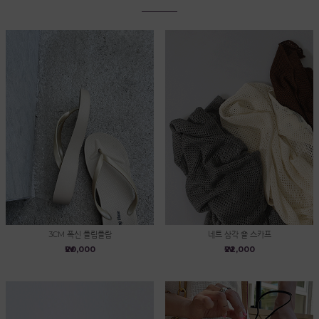
3CM 폭신 플립플랍
네트 삼각 숄 스카프
₩20,000
₩22,000