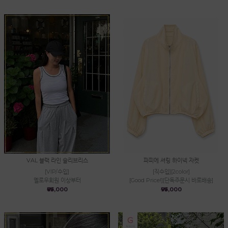
VAL 블랙 라인 슬리브리스
파피에 셔링 하이넥 자켓
[VIP/수입]
[직수입][2color]
옐로우회원 이상부터
[Good Price!][단독주문시 바로배송]
₩85,000
₩95,000