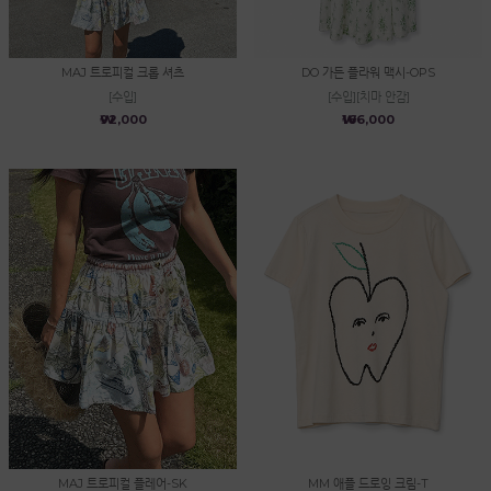
MAJ 트로피컬 크롭 셔츠
DO 가든 플라워 맥시-OPS
[수입]
[수입][치마 안감]
₩92,000
₩166,000
MAJ 트로피컬 플레어-SK
MM 애플 드로잉 크림-T