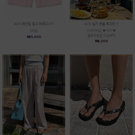
ACN 페인팅 핑크 버뮤다-PT
ACN 실키 풋볼 루즈핏-T
[수입]
[VIP/수입] ♥HOT♥
옐로우회원 이상부터
₩103,000
₩96,000