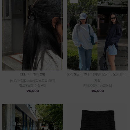
CEL 미니 헤어클립
Soft 헤일리 썸머 T (파우더스카이, 오션네이비)
[VIP/수입][2color][더스트백 SET]
[제작]
옐로우회원 이상부터
[단독주문시 바로배송]
₩96,000
₩44,000