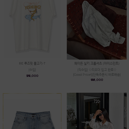
RE 루즈핏 물고기-T
헤이든 실키 크롭셔츠 (아이스민트)
[수입]
[직수입] ♡리오더 입고 완료♡
[Good Price!][단독주문시 바로배송]
₩56,000
₩68,000