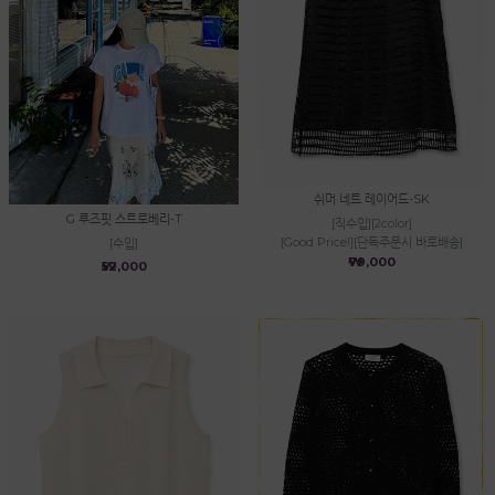
쉬머 네트 레이어드-SK
G 루즈핏 스트로베리-T
[직수입][2color]
[Good Price!][단독주문시 바로배송]
[수입]
₩79,000
₩52,000