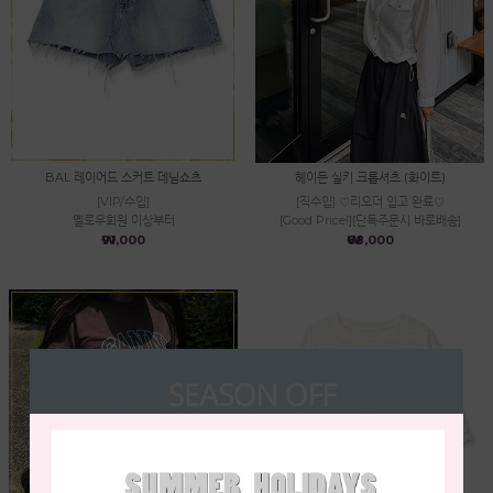
BAL 레이어드 스커트 데님쇼츠
헤이든 실키 크롭셔츠 (화이트)
[VIP/수입]
[직수입] ♡리오더 입고 완료♡
옐로우회원 이상부터
[Good Price!][단독주문시 바로배송]
₩91,000
₩68,000