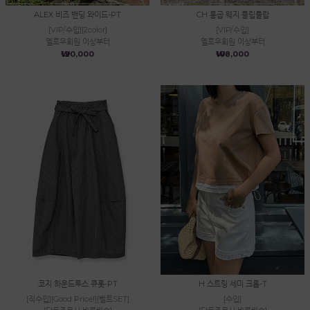
ALEX 비즈 밴딩 와이드-PT
CH 통굽 웨지 플립플랍
[VIP/수입][2color]
[VIP/수입]
옐로우회원 이상부터
옐로우회원 이상부터
₩120,000
₩108,000
코지 하운드투스 큐롯-PT
H 스트링 세미 크롭-T
[직수입][Good Price!][벨트SET]
[수입]