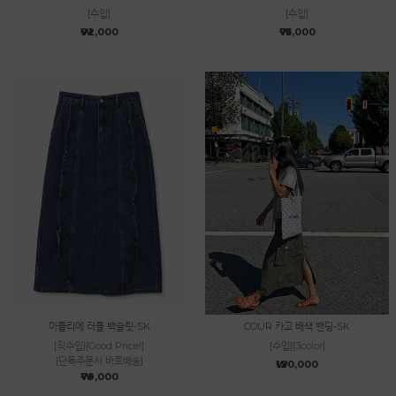
[수입]
[수입]
₩92,000
₩75,000
아뜰리에 러플 백슬릿-SK
COUR 카고 배색 밴딩-SK
[직수입][Good Price!]
[수입][3color]
[단독주문시 바로배송]
₩120,000
₩79,000