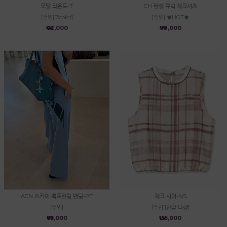
모달 라운드-T
CH 텐셀 큐빅 체크셔츠
[수입][3color]
[수입] ♥HOT♥
₩42,000
₩99,000
ACN 스카이 백프린팅 밴딩-PT
체크 시어-NS
[수입]
[수입][안감 내장]
₩85,000
₩155,000