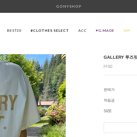
G O N Y S H O P
BEST30
#CLOTHES SELECT
ACC
♥G.MADE
VIP
GALLERY 루즈
[수입]
판매가
적립금
SIZE