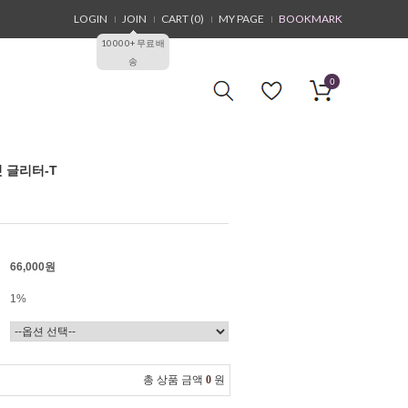
LOGIN
JOIN
CART (
0
)
MY PAGE
BOOKMARK
10000+무료배
송
0
핏 글리터-T
66,000원
1%
총 상품 금액
0
원