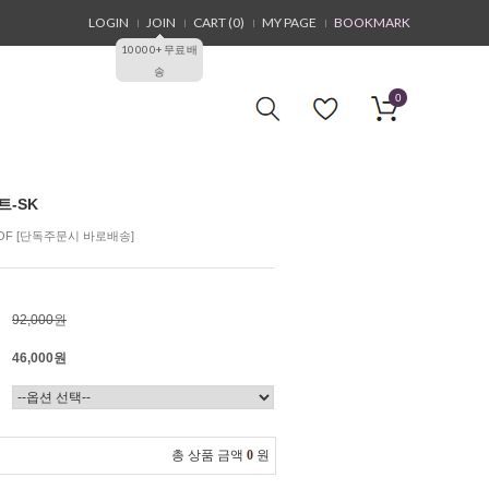
LOGIN
JOIN
CART (
0
)
MY PAGE
BOOKMARK
10000+무료배
송
0
트-SK
% OF [단독주문시 바로배송]
92,000원
46,000원
총 상품 금액
0
원