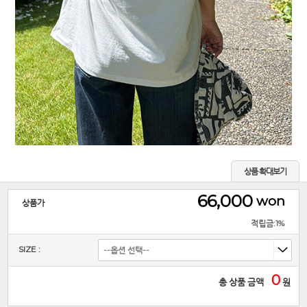
상품 확대보기
66,000
won
상품가
적립금:1%
SIZE :
0
총 상품 금액
원