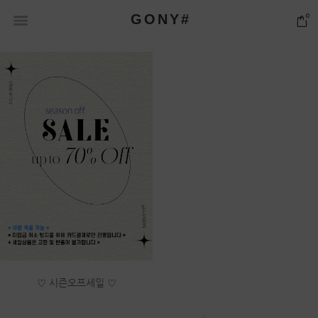
GONY#
0
♡ 시즌오프세일 ♡