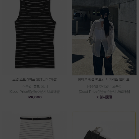
노엘 스트라이프 SETUP (차콜)
헤이븐 링클 백트임 시어셔츠 (화이트)
[직수입][벨트 SET]
[직수입] ♡리오더 오픈♡
[Good Price!][단독주문시 바로배송]
[Good Price!][단독주문시 바로배송]
₩79,000
X 일시품절