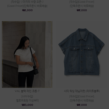
[직수입] ♡마지막 수량 오픈♡
[직수입][Good Price!]
[Good Price!][단독주문시 바로배송]
[단독주문시 바로배송]
₩62,000
₩67,000
VAL 블랙 라인 코튼-T
시티 워싱 데님자켓 (라이트블루)
[VIP/수입]
[직수입][Good Price!]
옐로우회원 이상부터
[단독주문시 바로배송]
₩103,000
₩67,000