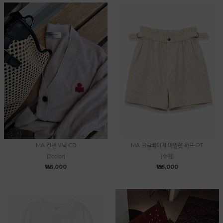
MA 린넨 V넥-CD
MA 크림베이지 아일렛 하프-PT
[2color]
[수입]
₩113,000
₩155,000