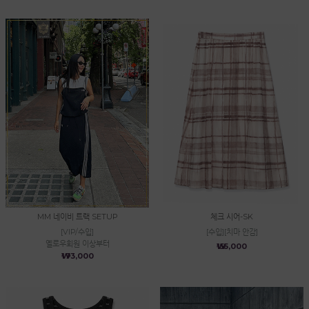
MM 네이비 트랙 SETUP
체크 시어-SK
[VIP/수입]
[수입][치마 안감]
옐로우회원 이상부터
₩155,000
₩173,000