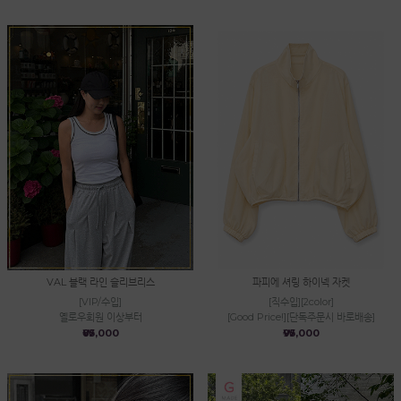
VAL 블랙 라인 슬리브리스
파피에 셔링 하이넥 자켓
[VIP/수입]
[직수입][2color]
옐로우회원 이상부터
[Good Price!][단독주문시 바로배송]
₩85,000
₩95,000