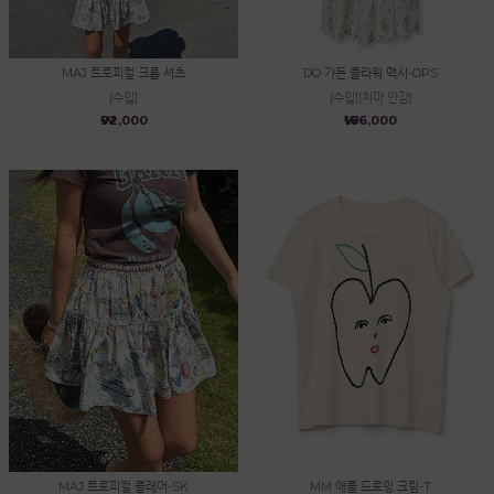
MAJ 트로피컬 크롭 셔츠
DO 가든 플라워 맥시-OPS
[수입]
[수입][치마 안감]
₩92,000
₩166,000
MAJ 트로피컬 플레어-SK
MM 애플 드로잉 크림-T