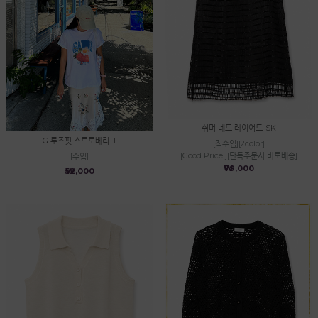
쉬머 네트 레이어드-SK
G 루즈핏 스트로베리-T
[직수입][2color]
[Good Price!][단독주문시 바로배송]
[수입]
₩79,000
₩52,000