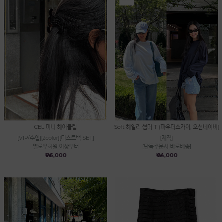
CEL 미니 헤어클립
Soft 헤일리 썸머 T (파우더스카이, 오션네이비)
[VIP/수입][2color][더스트백 SET]
[제작]
옐로우회원 이상부터
[단독주문시 바로배송]
₩96,000
₩44,000