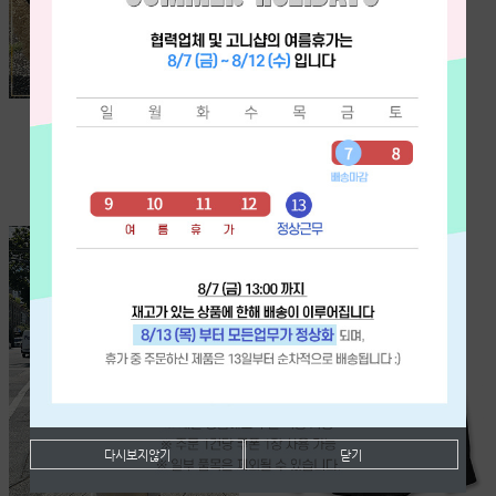
G 초코 바나나-T
(특가) 플라워 레이스 튜닉-T
[VIP/수입] ♥HOT♥
[직수입][Good Price!]
옐로우회원 이상부터
[단독주문시 바로배송]
₩85,000
₩49,000
다시보지않기
닫기