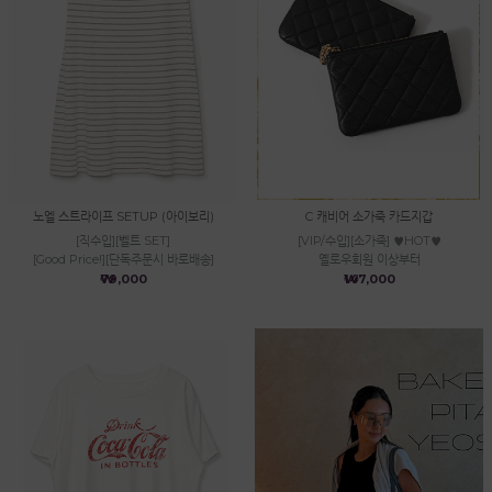
노엘 스트라이프 SETUP (아이보리)
C 캐비어 소가죽 카드지갑
[직수입][벨트 SET]
[VIP/수입][소가죽] ♥HOT♥
[Good Price!][단독주문시 바로배송]
옐로우회원 이상부터
₩79,000
₩147,000