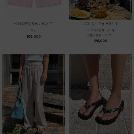
ACN 페인팅 핑크 버뮤다-PT
ACN 실키 풋볼 루즈핏-T
[수입]
[VIP/수입] ♥HOT♥
옐로우회원 이상부터
₩103,000
₩96,000