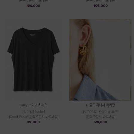
[단독주문시 바로배송]
[단독주문시 바로배송]
₩64,000
₩103,000
Daily 브이넥 티셔츠
F 골드 피니시 이어링
[직수입][4color]
[VIP/수입] 한정수량 오픈!
[Good Price!][단독주문시 바로배송]
[단독주문시 바로배송]
₩39,000
₩98,000