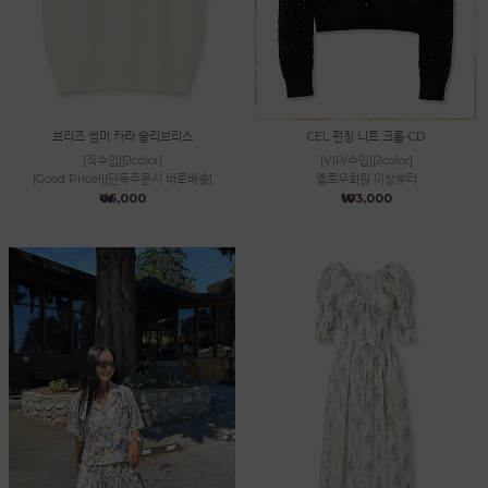
브리즈 썸머 카라 슬리브리스
CEL 펀칭 니트 크롭-CD
[직수입][2color]
[VIP/수입][2color]
[Good Price!][단독주문시 바로배송]
옐로우회원 이상부터
₩46,000
₩103,000