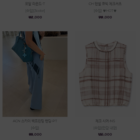
모달 라운드-T
CH 텐셀 큐빅 체크셔츠
[수입][3color]
[수입] ♥HOT♥
₩42,000
₩99,000
ACN 스카이 백프린팅 밴딩-PT
체크 시어-NS
[수입]
[수입][안감 내장]
₩85,000
₩155,000