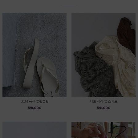
3CM 폭신 플립플랍
네트 삼각 숄 스카프
₩20,000
₩22,000