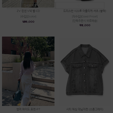
다시보지않기
닫기
ZV 린넨 V넥 별-CD
드리스반 시스루 아플리케 셔츠 (블랙)
[수입][2color]
[직수입][Good Price!]
[단독주문시 바로배송]
₩138,000
₩72,000
썸머 와이드 포켓-PT
시티 워싱 데님자켓 (스톤그레이)