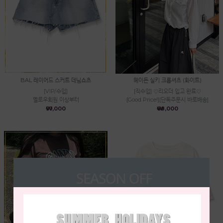
BAL 레이어드 스커트 데님쇼츠
헤이든 실키 크롭셔츠 (화이트)
[VIP/수입]
[직수입] ♡리오더 입고 완료♡
옐로우회원 이상부터
[Good Price!][단독주문시 바로배송]
₩91,000
₩68,000