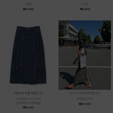
[수입]
[수입]
₩92,000
₩75,000
아뜰리에 러플 백슬릿-SK
COUR 카고 배색 밴딩-SK
[직수입][Good Price!]
[수입][3color]
[단독주문시 바로배송]
₩120,000
₩79,000