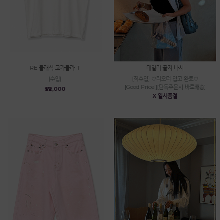
RE 클래식 코카콜라-T
데일리 골지 나시
[수입]
[직수입] ♡리오더 입고 완료♡
[Good Price!][단독주문시 바로배송]
₩52,000
X 일시품절