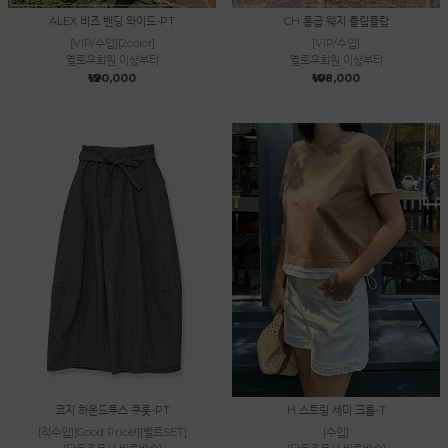
ALEX 비즈 밴딩 와이드-PT
CH 통굽 웨지 플립플랍
[VIP/수입][2color]
[VIP/수입]
옐로우회원 이상부터
옐로우회원 이상부터
₩120,000
₩108,000
코지 하운드투스 큐롯-PT
H 스트링 세미 크롭-T
[직수입][Good Price!][벨트SET]
[수입]