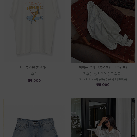
RE 루즈핏 물고기-T
헤이든 실키 크롭셔츠 (아이스민트)
[수입]
[직수입] ♡리오더 입고 완료♡
[Good Price!][단독주문시 바로배송]
₩56,000
₩68,000