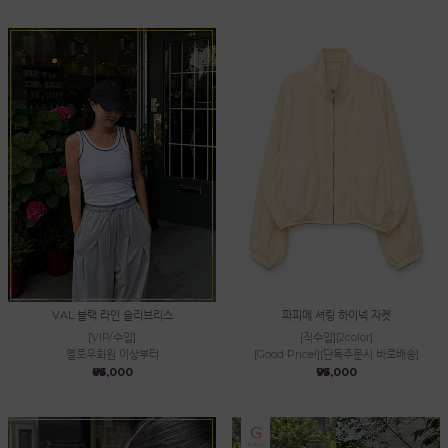
VAL 블랙 라인 슬리브리스
파피에 셔링 하이넥 자켓
[VIP/수입]
[직수입][2color]
옐로우회원 이상부터
[Good Price!][단독주문시 바로배송]
₩85,000
₩95,000