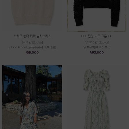
브리즈 썸머 카라 슬리브리스
CEL 펀칭 니트 크롭-CD
[직수입][2color]
[VIP/수입][2color]
[Good Price!][단독주문시 바로배송]
옐로우회원 이상부터
₩46,000
₩103,000