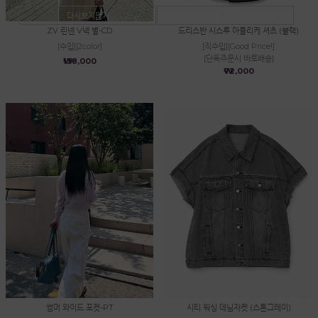
다시보지않기
닫기
ZV 린넨 V넥 별-CD
드리스반 시스루 아플리케 셔츠 (블랙)
[수입][2color]
[직수입][Good Price!]
[단독주문시 바로배송]
₩138,000
₩72,000
썸머 와이드 포켓-PT
시티 워싱 데님자켓 (스톤그레이)