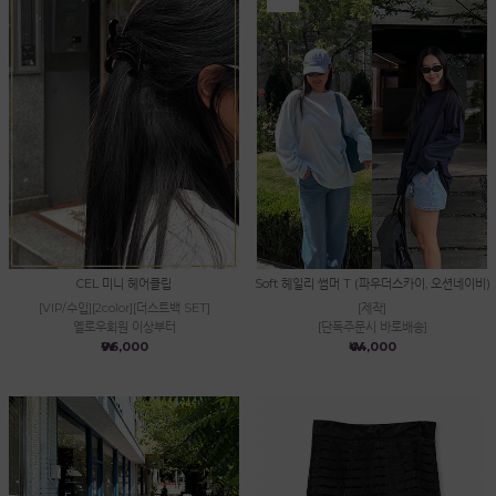
CEL 미니 헤어클립
Soft 헤일리 썸머 T (파우더스카이, 오션네이비)
[VIP/수입][2color][더스트백 SET]
[제작]
옐로우회원 이상부터
[단독주문시 바로배송]
₩96,000
₩44,000