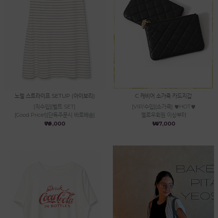
노엘 스트라이프 SETUP (아이보리)
C 캐비어 소가죽 카드지갑
[직수입][벨트 SET]
[VIP/수입][소가죽] ♥HOT♥
[Good Price!][단독주문시 바로배송]
옐로우회원 이상부터
₩79,000
₩147,000