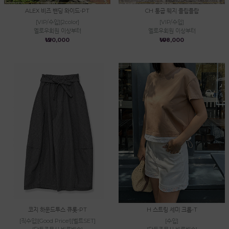
ALEX 비즈 밴딩 와이드-PT
CH 통굽 웨지 플립플랍
[VIP/수입][2color]
[VIP/수입]
옐로우회원 이상부터
옐로우회원 이상부터
₩120,000
₩108,000
코지 하운드투스 큐롯-PT
H 스트링 세미 크롭-T
[직수입][Good Price!][벨트SET]
[수입]