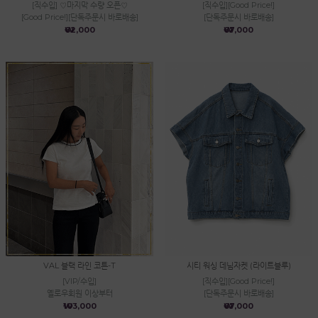
[직수입] ♡마지막 수량 오픈♡
[직수입][Good Price!]
[Good Price!][단독주문시 바로배송]
[단독주문시 바로배송]
₩62,000
₩67,000
VAL 블랙 라인 코튼-T
시티 워싱 데님자켓 (라이트블루)
[VIP/수입]
[직수입][Good Price!]
옐로우회원 이상부터
[단독주문시 바로배송]
₩103,000
₩67,000