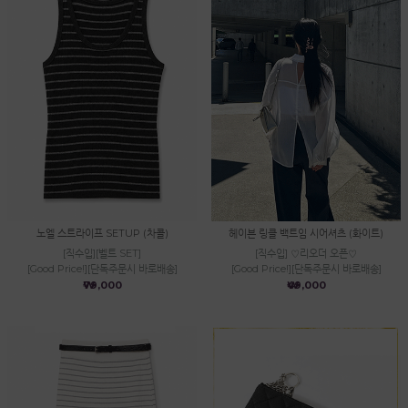
노엘 스트라이프 SETUP (차콜)
헤이븐 링클 백트임 시어셔츠 (화이트)
[직수입][벨트 SET]
[직수입] ♡리오더 오픈♡
[Good Price!][단독주문시 바로배송]
[Good Price!][단독주문시 바로배송]
₩79,000
₩49,000