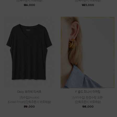
[단독주문시 바로배송]
[단독주문시 바로배송]
₩64,000
₩103,000
Daily 브이넥 티셔츠
F 골드 피니시 이어링
[직수입][4color]
[VIP/수입] 한정수량 오픈!
[Good Price!][단독주문시 바로배송]
[단독주문시 바로배송]
₩39,000
₩98,000