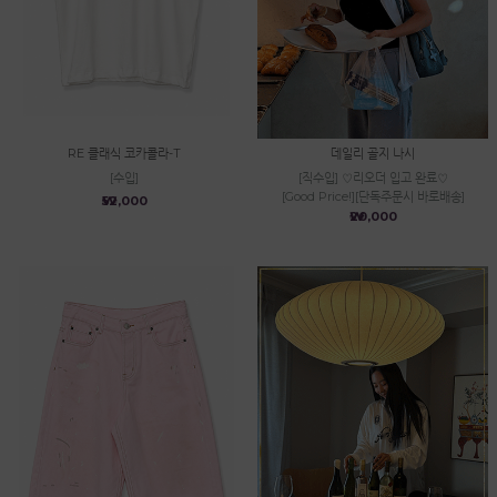
RE 클래식 코카콜라-T
데일리 골지 나시
[수입]
[직수입] ♡리오더 입고 완료♡
[Good Price!][단독주문시 바로배송]
₩52,000
₩20,000