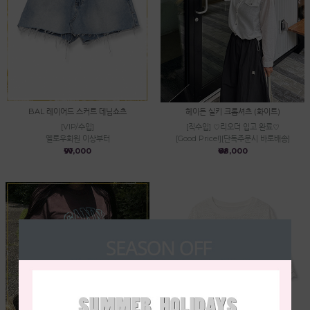
BAL 레이어드 스커트 데님쇼츠
헤이든 실키 크롭셔츠 (화이트)
[VIP/수입]
[직수입] ♡리오더 입고 완료♡
옐로우회원 이상부터
[Good Price!][단독주문시 바로배송]
₩91,000
₩68,000