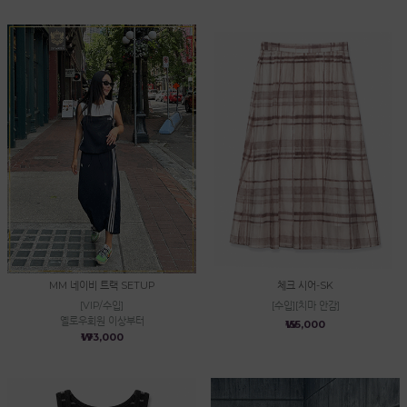
MM 네이비 트랙 SETUP
체크 시어-SK
[VIP/수입]
[수입][치마 안감]
옐로우회원 이상부터
₩155,000
₩173,000