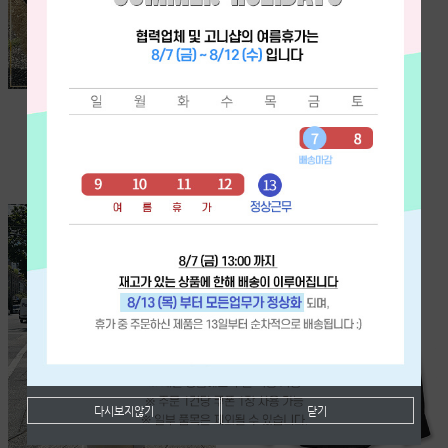
G 초코 바나나-T
(특가) 플라워 레이스 튜닉-T
[VIP/수입] ♥HOT♥
[직수입][Good Price!]
옐로우회원 이상부터
[단독주문시 바로배송]
₩85,000
₩49,000
다시보지않기
닫기