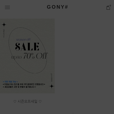
GONY#
0
♡ 시즌오프세일 ♡