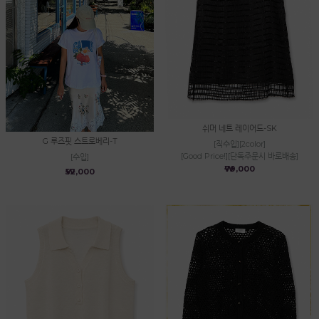
쉬머 네트 레이어드-SK
G 루즈핏 스트로베리-T
[직수입][2color]
[Good Price!][단독주문시 바로배송]
[수입]
₩79,000
₩52,000