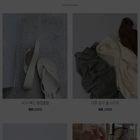
3CM 폭신 플립플랍
네트 삼각 숄 스카프
₩20,000
₩22,000