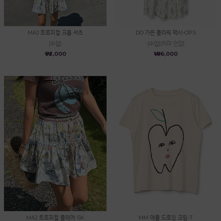
MAJ 트로피컬 크롭 셔츠
DO 가든 플라워 맥시-OPS
[수입]
[수입][치마 안감]
₩92,000
₩166,000
MAJ 트로피컬 플레어-SK
MM 애플 드로잉 크림-T