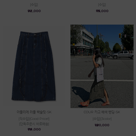
[수입]
[수입]
₩92,000
₩75,000
아뜰리에 러플 백슬릿-SK
COUR 카고 배색 밴딩-SK
[직수입][Good Price!]
[수입][3color]
[단독주문시 바로배송]
₩120,000
₩79,000