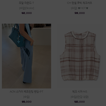
모달 라운드-T
CH 텐셀 큐빅 체크셔츠
[수입][3color]
[수입] ♥HOT♥
₩42,000
₩99,000
ACN 스카이 백프린팅 밴딩-PT
체크 시어-NS
[수입]
[수입][안감 내장]
₩85,000
₩155,000