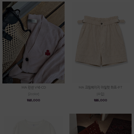
MA 린넨 V넥-CD
MA 크림베이지 아일렛 하프-PT
[2color]
[수입]
₩113,000
₩155,000