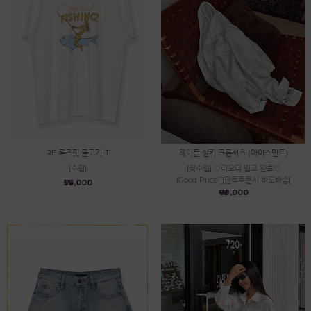
RE 루즈핏 물고기-T
헤이든 실키 크롭셔츠 (아이스민트)
[수입]
[직수입] ♡리오더 입고 완료♡
[Good Price!][단독주문시 바로배송]
₩56,000
₩68,000