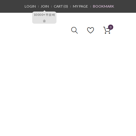
LOGIN
JOIN
CART (
0
)
MY PAGE
BOOKMARK
10000+무료배
송
0