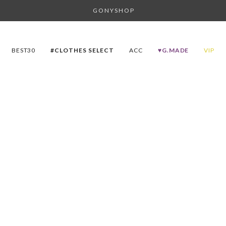
G O N Y S H O P
BEST30
#CLOTHES SELECT
ACC
♥G.MADE
VIP