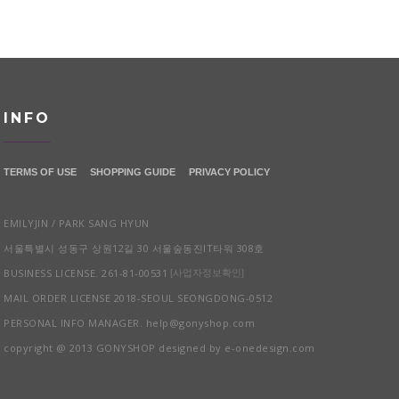
INFO
TERMS OF USE
SHOPPING GUIDE
PRIVACY POLICY
EMILYJIN / PARK SANG HYUN
서울특별시 성동구 상원12길 30 서울숲동진IT타워 308호
BUSINESS LICENSE. 261-81-00531
[사업자정보확인]
MAIL ORDER LICENSE 2018-SEOUL SEONGDONG-0512
PERSONAL INFO MANAGER. help@gonyshop.com
copyright @ 2013 GONYSHOP designed by e-onedesign.com